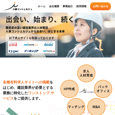
ホーム
会社概要
事業紹介
採用情報
お問い合わせ
出会い、始まり、続く。
難易度の高い建設業界の人材獲得
人事コンシェルジュから出会い、はじまる未来
以下求人サイトを取扱っております
求人
人材育成
各種有料求人サイトへの掲載
を
バック
はじめ、建設業界が必要とする
HP作成
オフィス
業務に特化した
ワンストップ サ
ービス
をご提供します。
マッチング
M&A