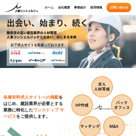
ホーム
会社概要
事業紹介
採用情報
お問い合わせ
出会い、始まり、続く。
難易度の高い建設業界の人材獲得
人事コンシェルジュから出会い、はじまる未来
以下求人サイトを取扱っております
求人
人材育成
各種有料求人サイトへの掲載
を
バック
はじめ、建設業界が必要とする
HP作成
オフィス
業務に特化した
ワンストップ サ
ービス
をご提供します。
マッチング
M&A