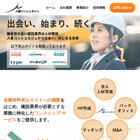
ホーム
会社概要
事業紹介
採用情報
お問い合わせ
出会い、始まり、続く。
難易度の高い建設業界の人材獲得
人事コンシェルジュから出会い、はじまる未来
以下求人サイトを取扱っております
求人
人材育成
各種有料求人サイトへの掲載
を
バック
はじめ、建設業界が必要とする
HP作成
オフィス
業務に特化した
ワンストップ サ
ービス
をご提供します。
マッチング
M&A