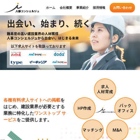
ホーム
会社概要
事業紹介
採用情報
お問い合わせ
出会い、始まり、続く。
難易度の高い建設業界の人材獲得
人事コンシェルジュから出会い、はじまる未来
以下求人サイトを取扱っております
求人
人材育成
各種有料求人サイトへの掲載
を
バック
はじめ、建設業界が必要とする
HP作成
オフィス
業務に特化した
ワンストップ サ
ービス
をご提供します。
マッチング
M&A